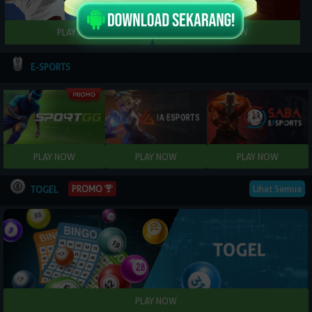
E-SPORTS
Lihat Semua
PROMO
TOGEL