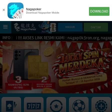
×
Nagapoker
DOWNLOAD
Download Nagapoker Mobile
CASH !!! AKSES LINK RESMI KAMI : n4gap0k3ron.org, nagap
INFO :
HOME
POKER
SLOT GAME
IDN E-LOTTERY
NEW
NEW
SPORTBOOK
LIVE CASINO
IDNLIVE
NEW
TOGEL
ESPORTS
ARCADE
NEW
NEW
NEW
IDNTRADE
TEMBAK IKAN
IDNRAFFLE