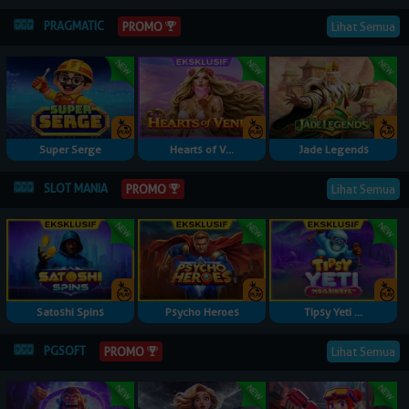
PRAGMATIC
Lihat Semua
PROMO
Super Serge
Hearts of V...
Jade Legends
SLOT MANIA
Lihat Semua
PROMO
Satoshi Spins
Psycho Heroes
Tipsy Yeti ...
PGSOFT
Lihat Semua
PROMO