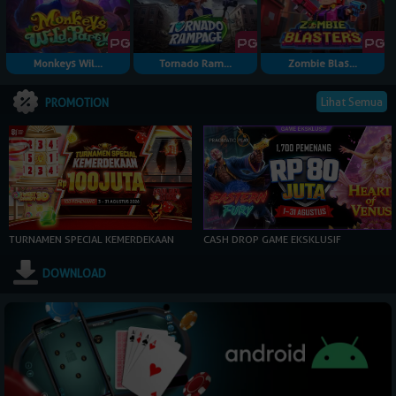
Monkeys Wil...
Tornado Ram...
Zombie Blas...
Lihat Semua
PROMOTION
TURNAMEN SPECIAL KEMERDEKAAN
CASH DROP GAME EKSKLUSIF
DOWNLOAD