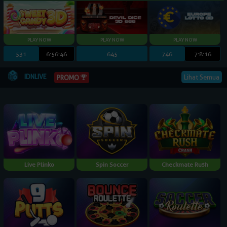
531
6:56:46
645
746
7:8:16
IDNLIVE
Lihat Semua
PROMO
Live Plinko
Spin Soccer
Checkmate Rush